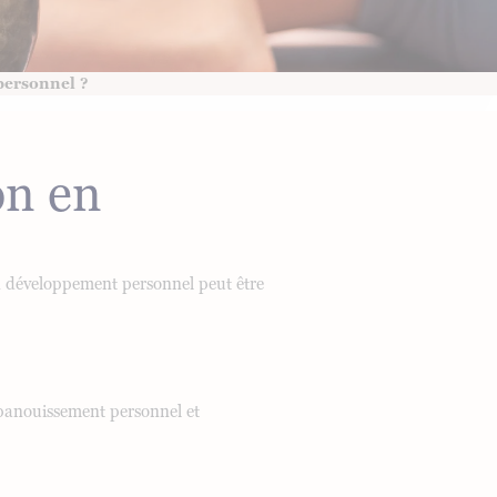
personnel ?
on en
en développement personnel peut être
épanouissement personnel et