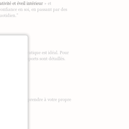
tivité et éveil intérieur
» et
 confiance en soi, en passant par des
uotidien.”
orie et de pratique est idéal. Pour
tenu et des supports sont détaillés.
permettent d’apprendre à votre propre