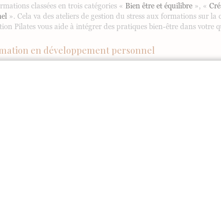
mations classées en trois catégories «
Bien être et équilibre
», «
Créa
nel
». Cela va des ateliers de gestion du stress aux formations sur la
on Pilates vous aide à intégrer des pratiques bien-être dans votre q
formation en développement personnel
choisir une formation :
 que le programme correspond à vos besoins. Un bon mélange de thé
ormation et cliquer sur les différents modules où le descriptif du con
 une formation offrant une certaine flexibilité :
es formations en ligne, comme celles proposées par
Terre-Étoiles
, 
sions correspondent à vos disponibilités.