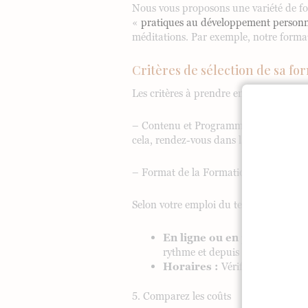
Nous vous proposons une variété de for
«
pratiques au développement person
méditations. Par exemple, notre formati
Critères de sélection de sa 
Les critères à prendre en compte pour 
– Contenu et Programme : Assurez-vous
cela, rendez-vous dans la fiche d’une f
– Format de la Formation :
Selon votre emploi du temps, optez pour
En ligne ou en présentiel :
L
rythme et depuis chez vous.
Horaires :
Vérifiez que les ses
5. Comparez les coûts