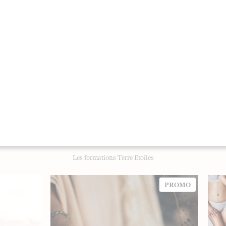
ar le contenu et la durée de la formation ?
e financement ou des facilités de paiement sont-elles disponibles ?
nel qui vous correspond
 en mesure de choisir une formation en développement personnel qui
ement personnel est une étape essentielle vers votre épanouissemen
i votre voyage vers une vie plus équilibrée et épanouie.
Les formations Terre Etoiles
PRODUIT
PROMO
EN
PROMOTI