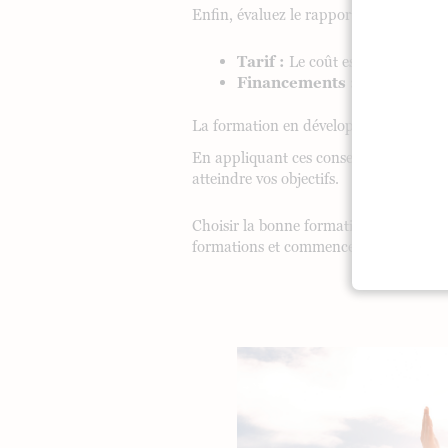
Enfin, évaluez le rapport qualité-prix :
Tarif :
Le coût est-il justifié p
Financements :
Des options d
La formation en développement person
En appliquant ces conseils, vous serez
atteindre vos objectifs.
Choisir la bonne formation en développ
formations et commencez dès aujourd’hu