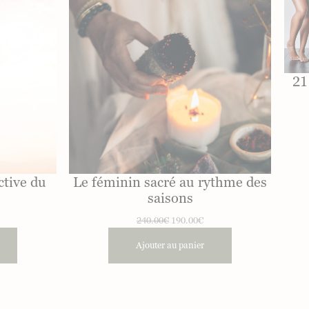
21
ctive du
Le féminin sacré au rythme des
saisons
Le
Le
240.00
€
190.00
€
prix
prix
Ajouter au panier
initial
actuel
était :
est :
240.00€.
190.00€.