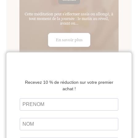
Cette méditation peut s’effectuer assis ou allongé, à
tout moment de la journée : le matin au réveil,
avant ou…
En savoir plus
MÉDITATION POUR
MANGER EN PLEINE
CONSCIENCE
Noëmie Bitoun
Gratuit
Cette méditation guidée est extraite de la formation
"Comment en finir avec les maux de ventre" créée