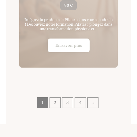
90 €
Intégrez la pratique du Pilates dans votre quotidien
! Découvrez notre formation Pilates : plongez dans
une transformation physique et…
En savoir plus
1
2
3
4
→