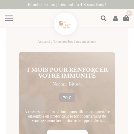
Aller
Bénéficiez d'un paiement en 4 X sans frais !
au
contenu
Rechercher
Accueil
/ Toutes les formations
1 MOIS POUR RENFORCER
VOTRE IMMUNITÉ
Noëmie Bitoun
70 €
À travers cette formation, nous allons comprendre
ensemble en profondeur le fonctionnement de
votre système immunitaire et apprendre à
renforcer…