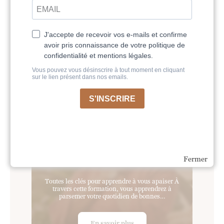
par Noëmie Bitoun,…
En savoir plus
COMMENT VOUS LIBÉRER
DE L'ANXIÉTÉ ?
Caroline Cressot
85 €
Fermer
Toutes les clés pour apprendre à vous apaiser À
travers cette formation, vous apprendrez à
parsemer votre quotidien de bonnes…
En savoir plus