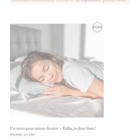
Produit
Promo
En
Promotion
Un mois pour mieux dormir – Enfin, je dors bien !
Le
Le
90.00
€
45.00
€
prix
prix