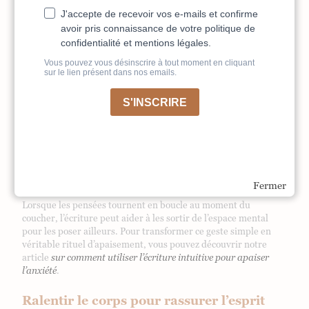
ce qui me préoccupe ;
ce qui dépend réellement de moi ;
ce que je peux remettre à demain.
Ce geste permet de fermer certaines boucles. Le cerveau n’a
plus besoin de tout garder en mémoire. Il sait que l’information
existe, qu’elle a été reconnue, et qu’elle pourra être reprise
plus tard.
L’écriture peut aussi servir à déposer une émotion, une tension
ou une phrase qui tourne. Parfois, quelques lignes suffisent
pour alléger l’esprit.
Fermer
Lorsque les pensées tournent en boucle au moment du
coucher, l’écriture peut aider à les sortir de l’espace mental
pour les poser ailleurs. Pour transformer ce geste simple en
véritable rituel d’apaisement, vous pouvez découvrir notre
article
sur comment utiliser l’écriture intuitive pour apaiser
l’anxiété
.
Ralentir le corps pour rassurer l’esprit