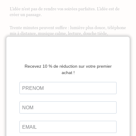
L’idée n’est pas de rendre vos soirées parfaites. L’idée est de
créer un passage.
Trente minutes peuvent suffire : lumière plus douce, téléphone
mis à distance, musique calme, lecture, douche tiède,
rangement léger, respiration, préparation du lendemain. Ces
gestes simples disent au corps : il n’y a plus d’urgence.
Cette ritualisation de la soirée est particulièrement précieuse
lorsque le mental a tendance à rester actif. Elle transforme le
coucher en continuité douce, plutôt qu’en coupure brutale.
Pour aller plus loin, vous pouvez compléter cette routine avec
ces
5 astuces pour mieux dormir.
Écrire pour déposer les pensées
L’écriture peut aider lorsque le mental tourne en boucle. Non
pas pour produire un beau texte, mais pour sortir les pensées
de la tête et les poser quelque part.
Avant de dormir, vous pouvez écrire trois colonnes :