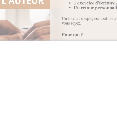
1 exercice d’écriture
Un retour personnal
Un format souple, compatible a
vous soyez.
Pour qui ?
Cet atelier est ouvert à tous, sa
Que vous écriviez déjà ou que v
accompagné(e) pas à pas, à vot
Informations pratiques
Durée : 10 semaines
Format : 100 % en ligne 
par e-mail)