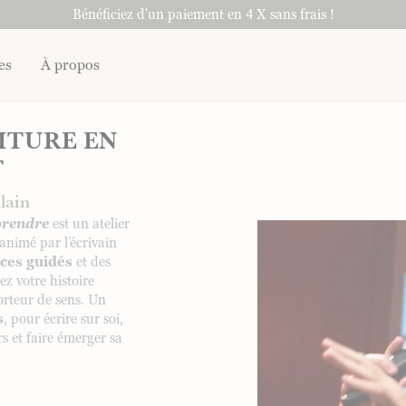
Bénéficiez d'un paiement en 4 X sans frais !
es
À propos
RITURE EN
T
lain
prendre
est un atelier
 animé par l’écrivain
ices guidés
et des
z votre histoire
orteur de sens. Un
s
, pour écrire sur soi,
s et faire émerger sa