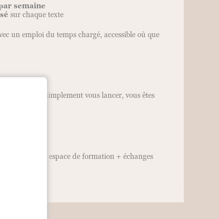
 par semaine
isé
sur chaque texte
vec un emploi du temps chargé, accessible où que
ns prérequis.
ous souhaitiez simplement vous lancer, vous êtes
re rythme.
(à travers votre espace de formation + échanges