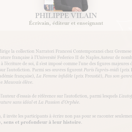
PHILIPPE VILAIN
Écrivain, éditeur et enseignant
 dirige la collection Narratori Francesi Contemporanei chez Gremese 
érature française à l’Université Federico II de Naples.Auteur de no
 à l’écriture de soi, il s’est imposé comme l’une des figures majeures d
ur l’autofiction. Parmi ses œuvres figurent
Paris l’après-midi
(prix 
adémie française),
La Femme infidèle
(prix Freustié),
Pas son genre
ue
Mauvais élève
.
 l’auteur d’essais de référence sur l’autofiction, parmi lesquels
L’auto
rature sans idéal
et
La Passion d’Orphée
.
s, il invite les participants à écrire non pas pour se raconter seulem
 sens et profondeur à leur histoire
.