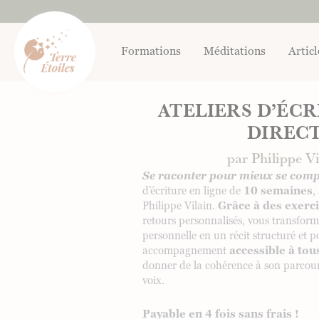
Aller
au
contenu
Formations
Méditations
Articl
ATELIERS D’ÉC
DIREC
par Philippe Vi
Se raconter pour mieux se com
d’écriture en ligne de
10 semaines
,
Philippe Vilain.
Grâce à des exerc
retours personnalisés, vous transforme
personnelle en un récit structuré et p
accompagnement
accessible à tou
donner de la cohérence à son parcour
voix.
Payable en 4 fois sans frais !