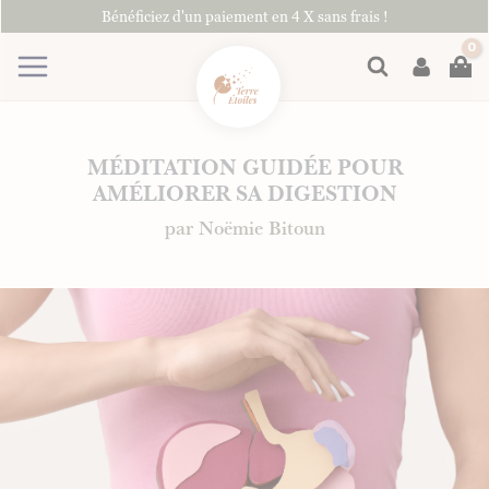
Aller
Bénéficiez d'un paiement en 4 X sans frais !
au
contenu
Rechercher
MÉDITATION GUIDÉE POUR
AMÉLIORER SA DIGESTION
par Noëmie Bitoun