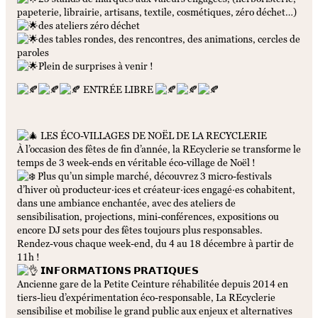
papeterie, librairie, artisans, textile, cosmétiques, zéro déchet…)
des ateliers zéro déchet
des tables rondes, des rencontres, des animations, cercles de
paroles
Plein de surprises à venir !
ENTRÉE LIBRE
LES ÉCO-VILLAGES DE NOËL DE LA RECYCLERIE
À l’occasion des fêtes de fin d’année, la REcyclerie se transforme le
temps de 3 week-ends en véritable éco-village de Noël !
Plus qu’un simple marché, découvrez 3 micro-festivals
d’hiver où producteur·ices et créateur·ices engagé·es cohabitent,
dans une ambiance enchantée, avec des ateliers de
sensibilisation, projections, mini-conférences, expositions ou
encore DJ sets pour des fêtes toujours plus responsables.
Rendez-vous chaque week-end, du 4 au 18 décembre à partir de
11h !
𝗜𝗡𝗙𝗢𝗥𝗠𝗔𝗧𝗜𝗢𝗡𝗦 𝗣𝗥𝗔𝗧𝗜𝗤𝗨𝗘𝗦
Ancienne gare de la Petite Ceinture réhabilitée depuis 2014 en
tiers-lieu d’expérimentation éco-responsable, La REcyclerie
sensibilise et mobilise le grand public aux enjeux et alternatives