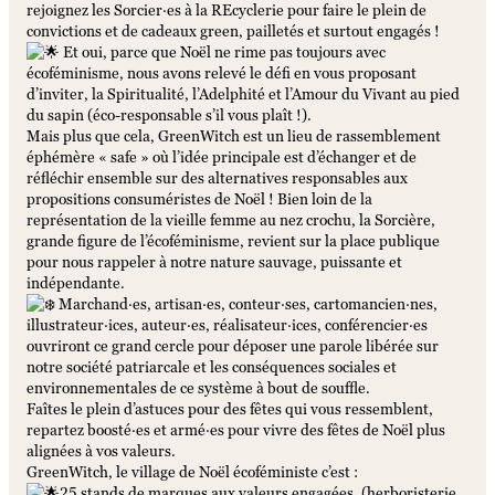
rejoignez les Sorcier·es à la REcyclerie pour faire le plein de
convictions et de cadeaux green, pailletés et surtout engagés !
Et oui, parce que Noël ne rime pas toujours avec
écoféminisme, nous avons relevé le défi en vous proposant
d’inviter, la Spiritualité, l’Adelphité et l’Amour du Vivant au pied
du sapin (éco-responsable s’il vous plaît !).
Mais plus que cela, GreenWitch est un lieu de rassemblement
éphémère « safe » où l’idée principale est d’échanger et de
réfléchir ensemble sur des alternatives responsables aux
propositions consuméristes de Noël ! Bien loin de la
représentation de la vieille femme au nez crochu, la Sorcière,
grande figure de l’écoféminisme, revient sur la place publique
pour nous rappeler à notre nature sauvage, puissante et
indépendante.
Marchand·es, artisan·es, conteur·ses, cartomancien·nes,
illustrateur·ices, auteur·es, réalisateur·ices, conférencier·es
ouvriront ce grand cercle pour déposer une parole libérée sur
notre société patriarcale et les conséquences sociales et
environnementales de ce système à bout de souffle.
Faîtes le plein d’astuces pour des fêtes qui vous ressemblent,
repartez boosté·es et armé·es pour vivre des fêtes de Noël plus
alignées à vos valeurs.
GreenWitch, le village de Noël écoféministe c’est :
25 stands de marques aux valeurs engagées, (herboristerie,