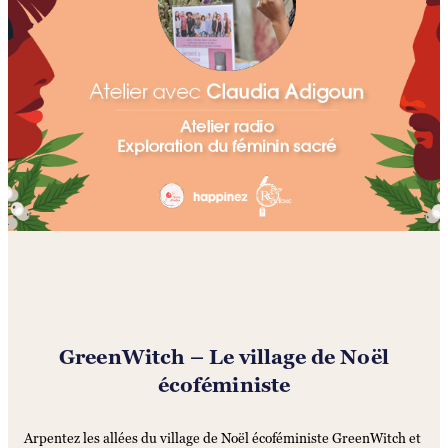
GreenWitch – Le village de Noël
écoféministe
Arpentez les allées du village de Noël écoféministe GreenWitch et