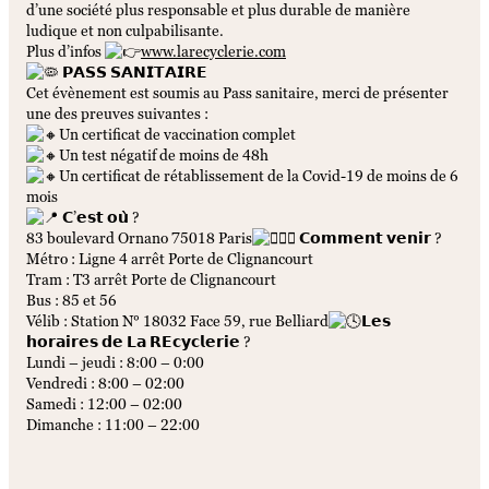
d’une société plus responsable et plus durable de manière
ludique et non culpabilisante.
Plus d’infos
www.larecyclerie.com
𝗣𝗔𝗦𝗦 𝗦𝗔𝗡𝗜𝗧𝗔𝗜𝗥𝗘
Cet évènement est soumis au Pass sanitaire, merci de présenter
une des preuves suivantes :
Un certificat de vaccination complet
Un test négatif de moins de 48h
Un certificat de rétablissement de la Covid-19 de moins de 6
mois
𝗖’𝗲𝘀𝘁 𝗼𝘂̀ ?
83 boulevard Ornano 75018 Paris
𝗖𝗼𝗺𝗺𝗲𝗻𝘁 𝘃𝗲𝗻𝗶𝗿 ?
Métro : Ligne 4 arrêt Porte de Clignancourt
Tram : T3 arrêt Porte de Clignancourt
Bus : 85 et 56
Vélib : Station N° 18032 Face 59, rue Belliard
𝗟𝗲𝘀
𝗵𝗼𝗿𝗮𝗶𝗿𝗲𝘀 𝗱𝗲 𝗟𝗮 𝗥𝗘𝗰𝘆𝗰𝗹𝗲𝗿𝗶𝗲 ?
Lundi – jeudi : 8:00 – 0:00
Vendredi : 8:00 – 02:00
Samedi : 12:00 – 02:00
Dimanche : 11:00 – 22:00