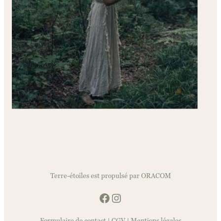
Terre-étoiles est propulsé par ORACOM
Facebook
Instagram
Formulaire de contact
|
CGV
|
Mentions légales