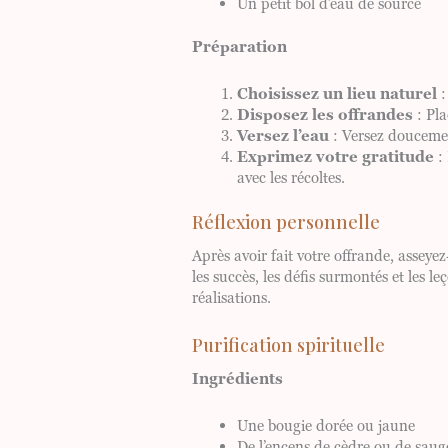
Un petit bol d’eau de source
Préparation
Choisissez un lieu naturel
:
Disposez les offrandes
: Pla
Versez l’eau
: Versez doucement
Exprimez votre gratitude
: 
avec les récoltes.
Réflexion personnelle
Après avoir fait votre offrande, asseye
les succès, les défis surmontés et les 
réalisations.
Purification spirituelle
Ingrédients
Une bougie dorée ou jaune
De l’encens de cèdre ou de saug