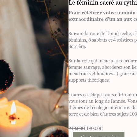
Le féminin sacré au ryth
Pour célébrer votre féminin 
extraordinaire d’un an aux 
Suivant la roue de l’année celte, e
féminins, 8 sabbats et 4 solstices
Sorcière.
Sur la voie qui mène à la rencont
femme sauvage, aborderez son lien 
menstruels et lunaires…) grâce à d
supports théoriques.
Toutes ces étapes vous offriront 
vous tout au long de l’année. Vou
thèmes de l’écologie intérieure, d
terre et de bien d’autres sujets 1
L
L
240.00
€
190.00
€
q
e
e