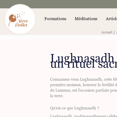
Aller
au
contenu
Formations
Méditations
Articl
/
Accueil
Lughnasadh :
un rituel sac
Connaissez-vous Lughnasadh, cette fêt
première moisson, honorer la fertilité 
de Lammas, est l’occasion parfaite pour
la terre.
Qu’est-ce que Lughnasadh ?
Lughnasadh, traditionnellement célébrée