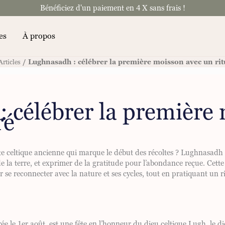
Bénéficiez d'un paiement en 4 X sans frais !
es
À propos
/ Lughnasadh : célébrer la première moisson avec un rit
Articles
 célébrer la première
ré
e celtique ancienne qui marque le début des récoltes ? Lughnasadh e
de la terre, et exprimer de la gratitude pour l’abondance reçue. Cet
 se reconnecter avec la nature et ses cycles, tout en pratiquant un ri
 le 1er août, est une fête en l’honneur du dieu celtique Lugh, le dieu