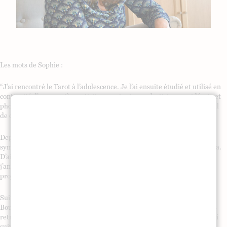
Les mots de Sophie :
“J’ai rencontré le Tarot à l’adolescence. Je l’ai ensuite étudié et utilisé en
continuité d’une carrière artistique en tant que plasticienne, vidéaste et
photographe. J’y ai vu son apport extraordinaire, combien c’est un outil
de connaissance de soi.
Depuis fort longtemps, je mène une exploration assidue du langage
symbolique. Passion que j’ai nourri en histoire de l’art et dans le cinéma.
D’ailleurs, cela a contribué à ma carrière professionnelle, lorsque
j’animais des émissions radio ou des ateliers d’éveil créatif autour de
projections de films.
Suite à un voyage au Népal en 1997, je me suis engagée dans le
Bouddhisme tibétain, j’ai appris la méditation au cours de nombreuses
retraites auprès de grands lamas. Conjointement à cet engagement, j’ai
suivi pendant sept ans une psychanalyse lacanienne avec le Docteur