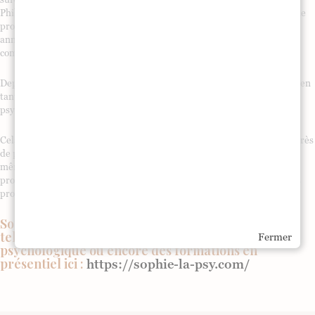
Philippe Lacadée. Grâce à ma psychanalyse a émergé la nécessité de me
professionnaliser dans le Tarot. Stimulée par ma rencontre dans les
années 2000 avec Jodorowsky lors de ses cabarets mystiques, j’ai
commencé mon activité de tarologue.
Depuis, suite à une deuxième psychanalyse didactique, j’ai été validée en
tant que psychanalyste et continue à être supervisée par un
psychanalyste jungien Mr Alain Delaissez.
Cela fait maintenant 20 ans que j’enseigne le symbolisme du Tarot auprès
de passionnés, de thérapeutes et de personnes en recherche sur elles-
même. J’ai aussi créé le thème tarologique (ou Taroscope) tel que je le
propose, l’interprétation que j’en fais s’appuyant sur la psychologie des
profondeurs (Jung).”
Sophie Brarda vous propose plusieurs prestations
telles que des séances de psychanalyse, de tarot
Fermer
psychologique ou encore des formations en
présentiel ici :
https://sophie-la-psy.com/