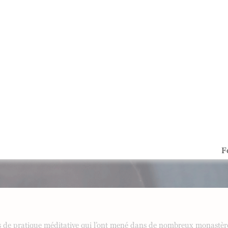
F
s de pratique méditative qui l’ont mené dans de nombreux monastèr