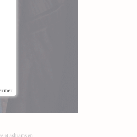
ermer
es et ashrams en