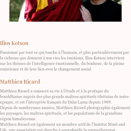
Ilios Kotsou
Passionné par tout ce qui touche à l’humain, et plus particulièrement par
la richesse que donnent à nos vies les émotions, Ilios Kotsou intervient
sur les thèmes de l’intelligence émotionnelle, du bonheur, de la pleine
conscience et de leur lien avec le changement social.
Matthieu Ricard
Matthieu Ricard a consacré sa vie à l’étude et à la pratique du
bouddhisme auprès des plus grands maîtres spirituels tibétains de notre
époque, et est l’interprète français du Dalai Lama depuis 1989.
Depuis de nombreuses années, Matthieu Ricard photographie également
les paysages, les maîtres spirituels, et les populations de la grandiose
région himalayenne.
Matthieu Ricard est également un membre actif de l’Institut Mind and
Life, une association qui cherche à approfondir la compréhension