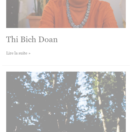
Thi Bich Doan
Thi
Lire la suite »
Bich
Doan