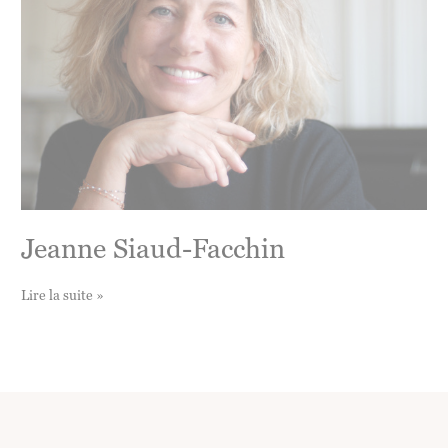
Jeanne Siaud-Facchin
Jeanne
Lire la suite »
Siaud-
Facchin