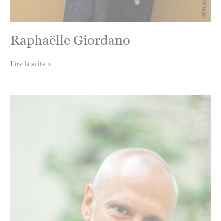
Raphaëlle Giordano
Raphaëlle
Lire la suite »
Giordano