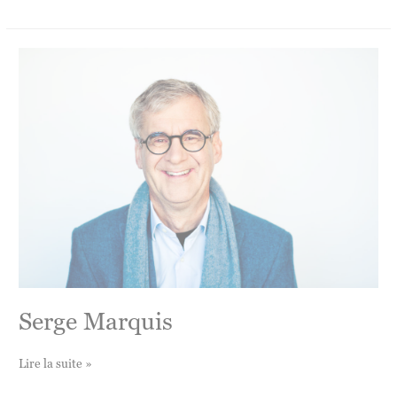
Janssen
Serge Marquis
Serge
Lire la suite »
Marquis