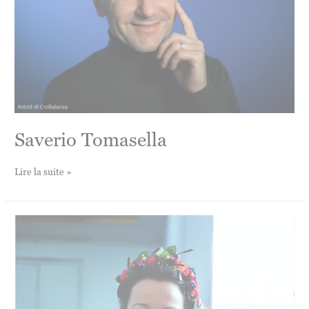
Saverio Tomasella
Saverio
Lire la suite »
Tomasella