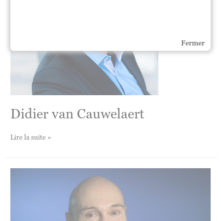
Fermer
Didier van Cauwelaert
Didier
Lire la suite »
van
Cauwelaert