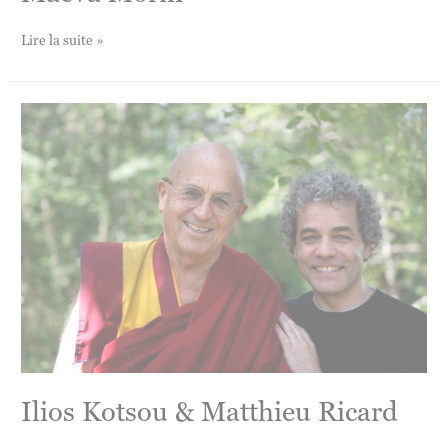
Maëva
Lire la suite »
Morin
Ilios Kotsou & Matthieu Ricard