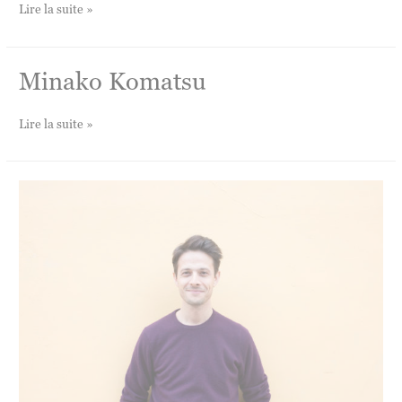
Ilios
Lire la suite »
Kotsou
&
Matthieu
Minako Komatsu
Ricard
Minako
Lire la suite »
Komatsu