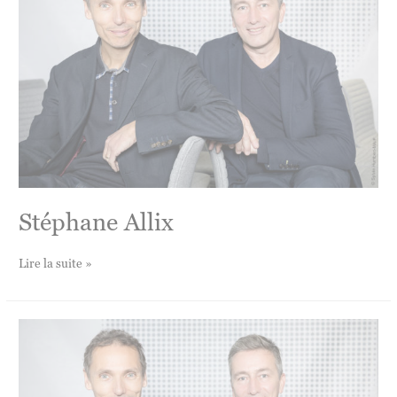
Stéphane Allix
Stéphane
Lire la suite »
Allix