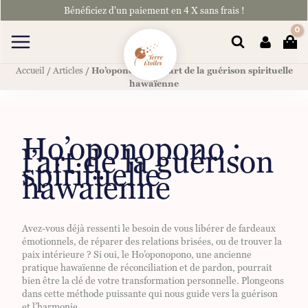
Aller
Bénéficiez d'un paiement en 4 X sans frais !
au
contenu
Rechercher
Accueil
/
Articles
/ Ho’oponopono : l’art de la guérison spirituelle
hawaïenne
Ho’oponopono :
l’art de la guérison
spirituelle
hawaïenne
Avez-vous déjà ressenti le besoin de vous libérer de fardeaux
émotionnels, de réparer des relations brisées, ou de trouver la
paix intérieure ? Si oui, le Ho’oponopono, une ancienne
pratique hawaïenne de réconciliation et de pardon, pourrait
bien être la clé de votre transformation personnelle. Plongeons
dans cette méthode puissante qui nous guide vers la guérison
et l’harmonie.