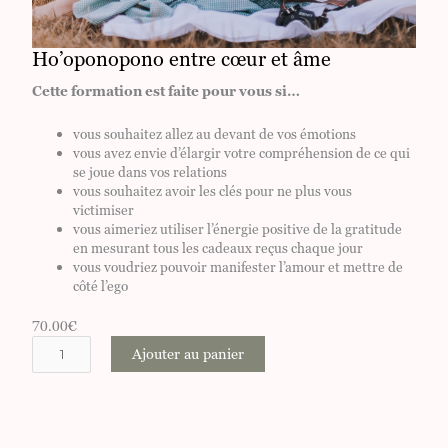
Ho’oponopono entre cœur et âme
Cette formation est faite pour vous si…
vous souhaitez allez au devant de vos émotions
vous avez envie d’élargir votre compréhension de ce qui
se joue dans vos relations
vous souhaitez avoir les clés pour ne plus vous
victimiser
vous aimeriez utiliser l’énergie positive de la gratitude
en mesurant tous les cadeaux reçus chaque jour
vous voudriez pouvoir manifester l’amour et mettre de
côté l’ego
70.00
€
q
Ajouter au panier
u
a
n
t
i