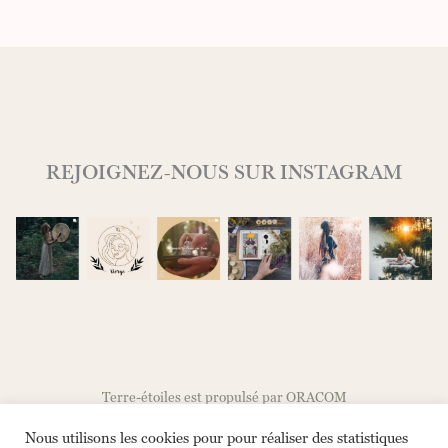
t
é
d
e
H
o
'
o
p
REJOIGNEZ-NOUS SUR INSTAGRAM
o
n
o
p
o
n
o
e
n
t
r
e
Terre-étoiles est propulsé par ORACOM
c
œ
Nous utilisons les cookies pour pour réaliser des statistiques
u