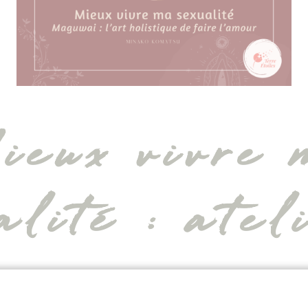
ieux vivre 
alité : atel