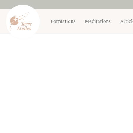
Aller
au
contenu
Formations
Méditations
Articl