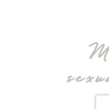
M
sexu