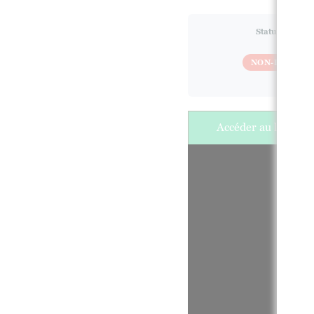
Statut actuel
NON-INSCRIT
Accéder au live le 6