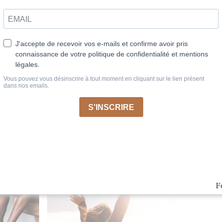
us loin…
F