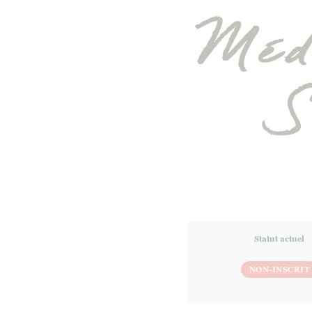
Médi
S
Statut actuel
NON-INSCRIT