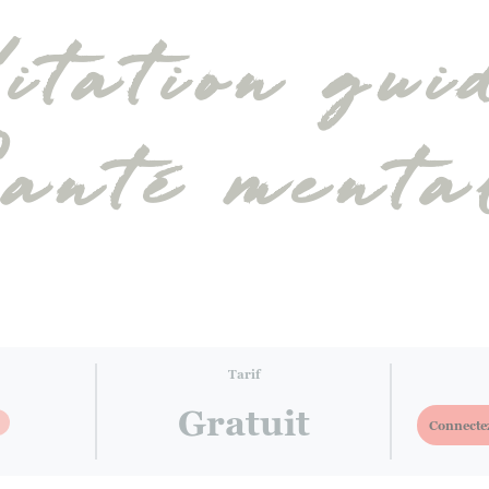
tation gui
anté menta
Tarif
Gratuit
Connectez