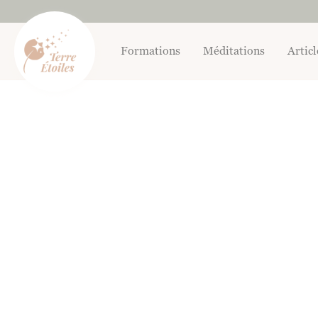
Aller
au
contenu
Formations
Méditations
Articl