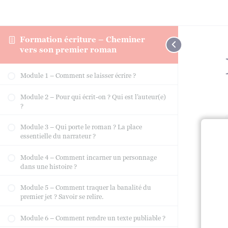
Formation écriture – Cheminer
vers son premier roman
Module 1 – Comment se laisser écrire ?
Module 2 – Pour qui écrit-on ? Qui est l’auteur(e)
?
Module 3 – Qui porte le roman ? La place
essentielle du narrateur ?
Module 4 – Comment incarner un personnage
dans une histoire ?
Module 5 – Comment traquer la banalité du
premier jet ? Savoir se relire.
Module 6 – Comment rendre un texte publiable ?