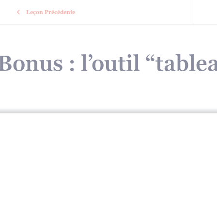
Leçon Précédente
Bonus : l’outil “table
Formation écriture – Cheminer vers son premier roman
Bonus : l’outil “t