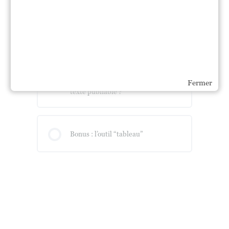
Module 5 – Comment traquer la
banalité du premier jet ? Savoir se
relire.
Module 6 – Comment rendre un
Fermer
texte publiable ?
Bonus : l’outil “tableau”