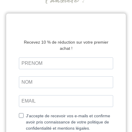
Statut actuel
NON-INSCRIT
Tarif
85,00 €
Commencer
Se Connecter