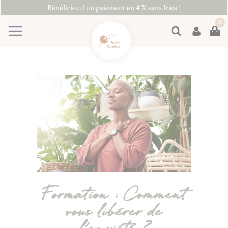
Aller
Bénéficiez d'un paiement en 4 X sans frais !
au
contenu
Rechercher
Formation : Comment
vous libérer de
l’anxiété ?