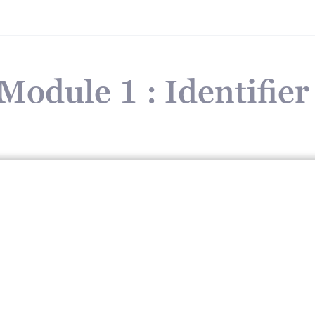
Module 1 : Identifier 
Aller au bout de ses projets
Module 1 : Identifier les freins
élécharger le module 1 ici :
Module 1 à télécharger