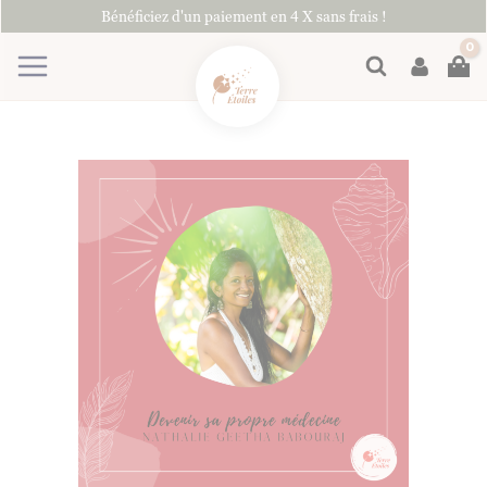
Aller
Bénéficiez d'un paiement en 4 X sans frais !
au
contenu
Rechercher