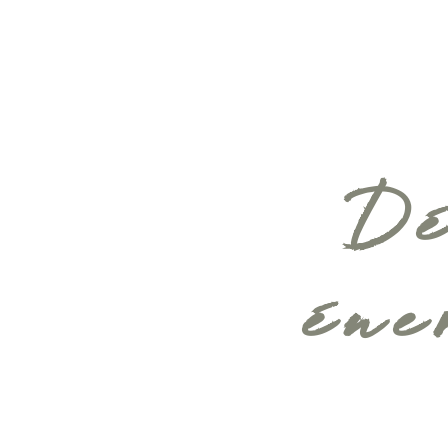
Dé
éne