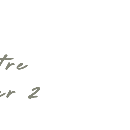
tre
er 2