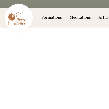
Aller
au
contenu
Formations
Méditations
Articl