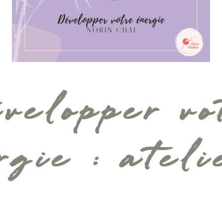
velopper vo
rgie : ateli