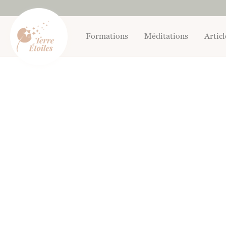
Aller
au
contenu
Formations
Méditations
Articl