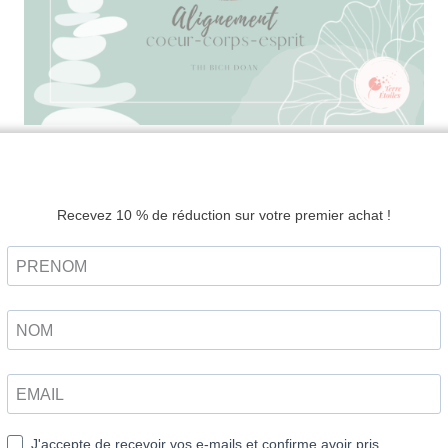
gnement co
corps, espri