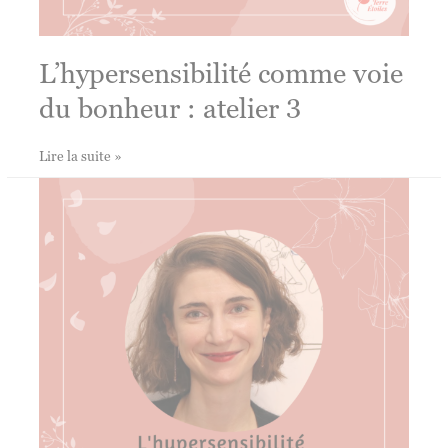
L’hypersensibilité comme voie
du bonheur : atelier 3
L’hypersensibilité
Lire la suite »
comme
voie
du
bonheur
:
atelier
3