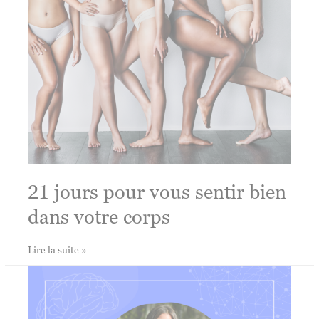
Santé
mentale
21 jours pour vous sentir bien
dans votre corps
21
Lire la suite »
jours
pour
vous
sentir
bien