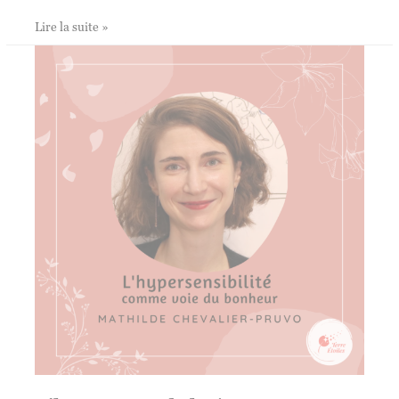
L’hypersensibilité
Lire la suite »
comme
voie
du
bonheur
:
atelier
5