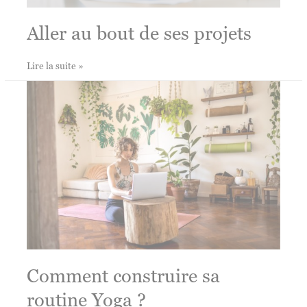
Aller au bout de ses projets
Aller
Lire la suite »
au
bout
de
ses
projets
Comment construire sa
routine Yoga ?