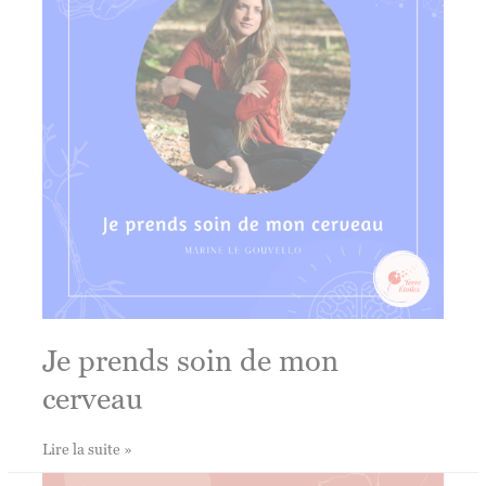
dans
votre
corps
Je prends soin de mon
cerveau
Je
Lire la suite »
prends