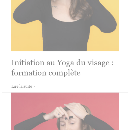
Initiation au Yoga du visage :
formation complète
Initiation
Lire la suite »
au
Yoga
du
visage
:
formation
complète