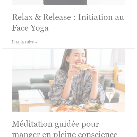
Relax & Release : Initiation au
Face Yoga
Relax
Lire la suite »
&
Release :
Initiation
au
Face
Yoga
Méditation guidée pour
manger en pleine conscience