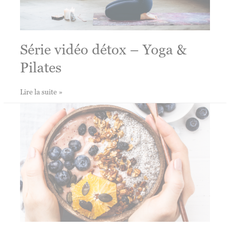
Série vidéo détox – Yoga &
Pilates
Série
Lire la suite »
vidéo
détox
–
Yoga
&
Pilates