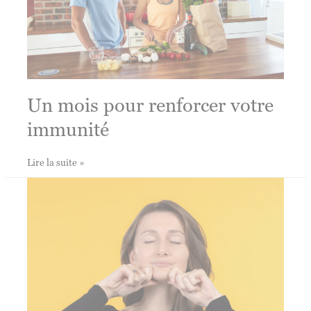
Un mois pour renforcer votre
immunité
Un
Lire la suite »
mois
pour
renforcer
votre
immunité