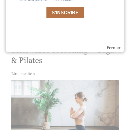
autonomie
Série vidéo cocooning – Yoga
Fermer
& Pilates
Série
Lire la suite »
vidéo
cocooning
–
Yoga
&
Pilates