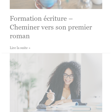
Formation écriture –
Cheminer vers son premier
roman
Formation
Lire la suite »
écriture
–
Cheminer
vers
son
premier
roman