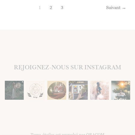
sexualité
1
2
3
Suivant
→
:
atelier
4
REJOIGNEZ-NOUS SUR INSTAGRAM
Terre-étoiles est propulsé par ORACOM