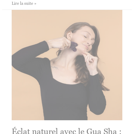
Décongestion
Lire la suite »
express,
maitriser
l’outil
Roll
On
:
Yoga
du
visage
Éclat naturel avec le Gua Sha :