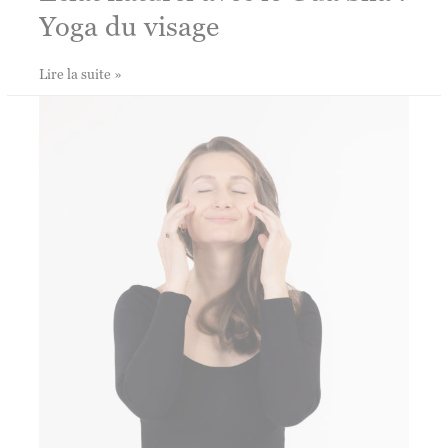
Yoga du visage
Éclat
Lire la suite »
naturel
avec
le
Gua
Sha
:
Yoga
du
visage