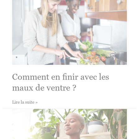
sa
digestion
Comment en finir avec les
maux de ventre ?
Comment
Lire la suite »
en
finir
avec
les
maux
de