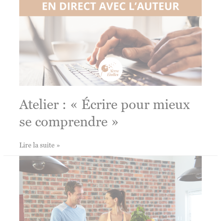
Atelier : « Écrire pour mieux
se comprendre »
Atelier
Lire la suite »
:
«
Écrire
pour
mieux
se
comprendre
»