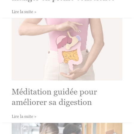
Méditation
Lire la suite »
guidée
pour
manger
en
pleine
conscience
Méditation guidée pour
améliorer sa digestion
Méditation
Lire la suite »
guidée
pour
améliorer