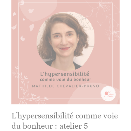
soin
de
mon
cerveau
L’hypersensibilité comme voie
du bonheur : atelier 5