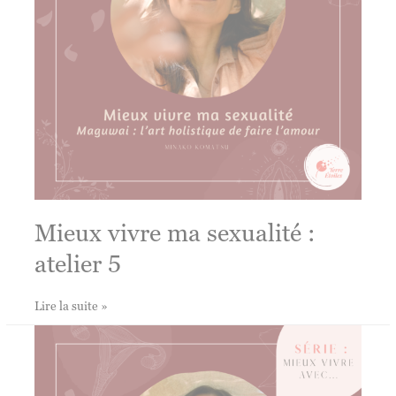
Mieux vivre ma sexualité :
atelier 5
Mieux
Lire la suite »
vivre
ma
sexualité
:
atelier