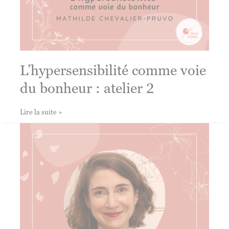
L’hypersensibilité comme voie
du bonheur : atelier 2
L’hypersensibilité
Lire la suite »
comme
voie
du
bonheur
:
atelier
2