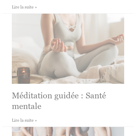
Comment
Lire la suite »
développer
la
confiance
en
soi
et
la
nourrir
Méditation guidée : Santé
mentale
Méditation
Lire la suite »
guidée
: