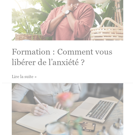
ventre
?
Formation : Comment vous
libérer de l’anxiété ?
Formation
Lire la suite »
:
Comment
vous
libérer
de
l’anxiété
?