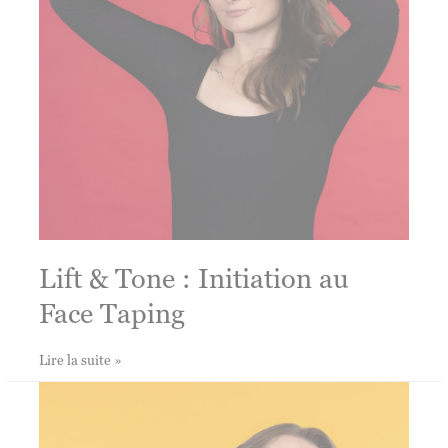
Lift & Tone : Initiation au
Face Taping
Lift
Lire la suite »
&
Tone : Initiation
au
Face