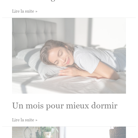
Comment
Lire la suite »
construire
sa
routine
Yoga
?
Un mois pour mieux dormir
Un
Lire la suite »
mois
pour
mieux