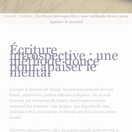
Accueil
/
Articles
/ Écriture introspective : une méthode douce pour
apaiser le mental
Écriture
introspective : une
méthode douce
pour apaiser le
mental
Lorsque le mental est chargé, les pensées peuvent devenir
floues, répétitives, parfois difficiles à déposer. On se sent
traversé par beaucoup de choses, sans toujours savoir
comment les nommer : une fatigue, une inquiétude, une
émotion restée en suspens, un besoin que l’on n’a pas encore
écouté.
L’écriture introspective offre un espace simple pour revenir à