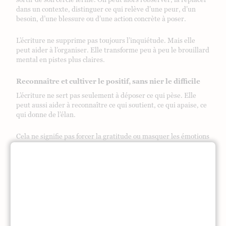
dans un contexte, distinguer ce qui relève d’une peur, d’un
besoin, d’une blessure ou d’une action concrète à poser.
L’écriture ne supprime pas toujours l’inquiétude. Mais elle
peut aider à l’organiser. Elle transforme peu à peu le brouillard
mental en pistes plus claires.
Reconnaître et cultiver le positif, sans nier le difficile
L’écriture ne sert pas seulement à déposer ce qui pèse. Elle
peut aussi aider à reconnaître ce qui soutient, ce qui apaise, ce
qui donne de l’élan.
Cela ne signifie pas forcer la gratitude ou masquer les émotions
difficiles. Il ne s’agit pas de prétendre que tout va bien. Il s’agit
plutôt d’élargir le regard : voir ce qui fait mal, mais aussi ce qui
reste vivant, doux ou précieux.
Cette pratique aide le mental à ne pas se fixer uniquement sur
le manque, l’inquiétude ou la fatigue. Elle rappelle qu’au
milieu d’une journée imparfaite, il peut exister un geste, une
parole, une respiration, une lumière, un détail qui soutient.