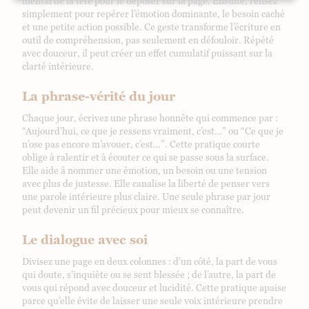
mental de la tête pour le déposer sur la page. Ensuite, relisez
simplement pour repérer l’émotion dominante, le besoin caché
et une petite action possible. Ce geste transforme l’écriture en
outil de compréhension, pas seulement en défouloir. Répété
avec douceur, il peut créer un effet cumulatif puissant sur la
clarté intérieure.
La phrase-vérité du jour
Chaque jour, écrivez une phrase honnête qui commence par :
“Aujourd’hui, ce que je ressens vraiment, c’est…” ou “Ce que je
n’ose pas encore m’avouer, c’est…”. Cette pratique courte
oblige à ralentir et à écouter ce qui se passe sous la surface.
Elle aide à nommer une émotion, un besoin ou une tension
avec plus de justesse. Elle canalise la liberté de penser vers
une parole intérieure plus claire. Une seule phrase par jour
peut devenir un fil précieux pour mieux se connaître.
Le dialogue avec soi
Divisez une page en deux colonnes : d’un côté, la part de vous
qui doute, s’inquiète ou se sent blessée ; de l’autre, la part de
vous qui répond avec douceur et lucidité. Cette pratique apaise
parce qu’elle évite de laisser une seule voix intérieure prendre