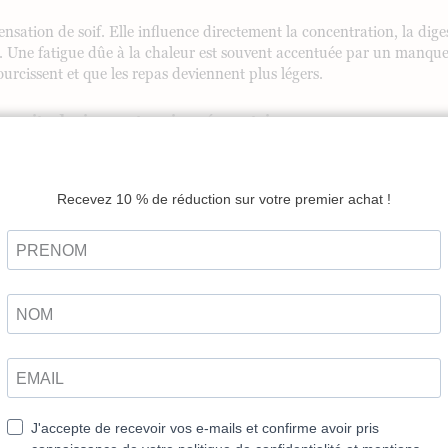
nsation de soif. Elle influence directement la concentration, la dige
. Une fatigue dûe à la chaleur est souvent accentuée par un manque d
ourcissent et que les repas deviennent plus légers.
s nuits deviennent moins réparatrices
e sommeil. L’endormissement prend plus de temps, les réveils noctur
e d’heures dormies semble correct sur le papier, la récupération rée
ers de la vitalité et de l’immunité naturelle. C’est pendant la nuit que
’énergie. Quand cette phase devient moins efficace, l’organisme abo
itations.
 faire la différence : dîner plus tôt et plus léger, ralentir sur les éc
e, créer une ambiance plus fraîche et plus calme avant de se coucher. 
nditions pour récupérer.
mois pour mieux dormir
”
propose un accompagnement progressi
 et installer des rituels favorables à une récupération plus profon