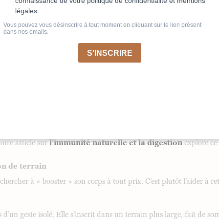
epas en évitant les carences
nge presque naturellement. L’envie de plats riches diminue, celle de 
r son alimentation ne doit pas signifier réduire ses apports essentie
nutritionnels. Voire des carences si le manque est prolongé.
digestes, colorés et suffisamment denses en nutriments : suffisamment
rps sans le surcharger. Salades complètes, légumes crus ou cuits selo
es bien préparées, huiles de qualité : ce sont ces repas-là qui perm
ntral dans le niveau d’énergie perçu. Un système digestif surchargé 
ée à la saison aide à retrouver une sensation de légèreté réelle. C’es
otre article sur
l’immunité naturelle et la digestion
explore ce 
on de terrain
s chercher à « booster » son corps à tout prix. C’est plutôt l’aider à r
’un geste isolé. Elle s’inscrit dans un terrain plus large, fait de so