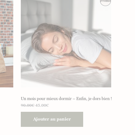
Produit
Promo
En
Promotion
Un mois pour mieux dormir – Enfin, je dors bien !
Le
Le
90.00
€
45.00
€
prix
prix
initial
actuel
Ajouter au panier
était :
est :
90.00€.
45.00€.