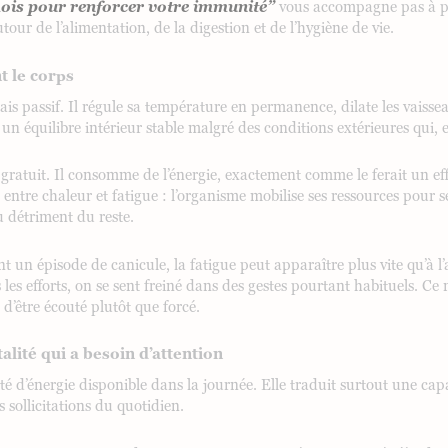
ois pour renforcer votre immunité”
vous accompagne pas à pa
tour de l’alimentation, de la digestion et de l’hygiène de vie.
t le corps
mais passif. Il régule sa température en permanence, dilate les vaisse
n équilibre intérieur stable malgré des conditions extérieures qui, el
pas gratuit. Il consomme de l’énergie, exactement comme le ferait un e
 entre chaleur et fatigue : l’organisme mobilise ses ressources pour se
 détriment du reste.
ant un épisode de canicule, la fatigue peut apparaître plus vite qu’à
 les efforts, on se sent freiné dans des gestes pourtant habituels. Ce
 d’être écouté plutôt que forcé.
talité qui a besoin d’attention
té d’énergie disponible dans la journée. Elle traduit surtout une capa
 sollicitations du quotidien.