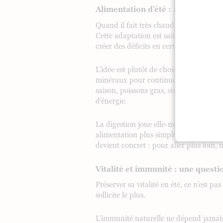
Alimentation d’été : alléger les r
Quand il fait très chaud, l’appétit cha
Cette adaptation est saine. Mais allége
créer des déficits en certains apports 
L’idée est plutôt de choisir des repas 
minéraux pour continuer à nourrir le co
saison, poissons gras, œufs, légumineus
d’énergie.
La digestion joue elle-même un rôle ce
alimentation plus simple et mieux adapt
devient concret : pour aller plus loin, n
Vitalité et immunité : une questi
Préserver sa vitalité en été, ce n’est pa
sollicite le plus.
L’immunité naturelle ne dépend jamais d