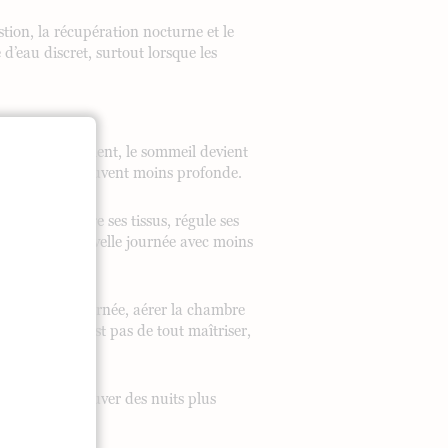
stion, la récupération nocturne et le
’eau discret, surtout lorsque les
nes se multiplient, le sommeil devient
lle, elle, est souvent moins profonde.
 le corps répare ses tissus, régule ses
rde chaque nouvelle journée avec moins
rans en fin de journée, aérer la chambre
L’objectif n’est pas de tout maîtriser,
f pour retrouver des nuits plus
de.