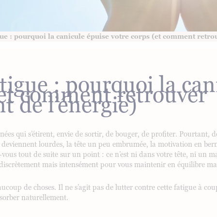
gue : pourquoi la canicule épuise votre corps (et comment retro
tigue : pourquoi la can
(et comment retrouver
t de l’énergie)
rnées qui s’étirent, envie de sortir, de bouger, de profiter. Pourtant,
s deviennent lourdes, la tête un peu embrumée, la motivation en berne
-vous tout de suite sur un point : ce n’est ni dans votre tête, ni un 
le discrètement mais intensément pour vous maintenir en équilibre ma
p de choses. Il ne s’agit pas de lutter contre cette fatigue à coup
ésorber naturellement.