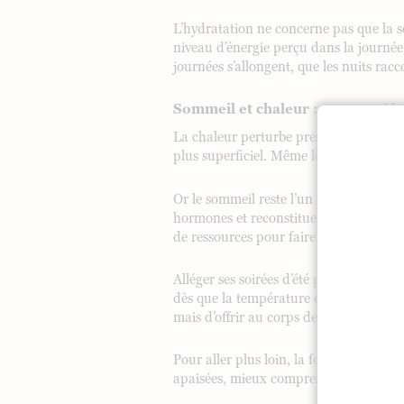
L’hydratation ne concerne pas que la se
niveau d’énergie perçu dans la journée
journées s’allongent, que les nuits racc
Sommeil et chaleur : pourquoi le
La chaleur perturbe presque toujours l
plus superficiel. Même lorsque le nombr
Or le sommeil reste l’un des grands pili
hormones et reconstitue ses réserves d
de ressources pour faire face aux sollic
Alléger ses soirées d’été peut réellement
dès que la température extérieure baiss
mais d’offrir au corps de meilleures co
Pour aller plus loin, la formation
“Un 
apaisées, mieux comprendre son sommeil