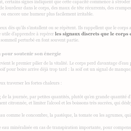
t, certains signes indiquent que cette capacité commence à s’éroder 
 de lourdeur dans le corps, des maux de tête récurrents, des crampes
n ou encore une humeur plus facilement irritable.
eux dès qu’ils s’installent ou se répètent. Ils rappellent que le corps 
e utile d’apprendre à repérer
les signaux discrets que le corp
 le sommeil perturbé en font souvent partie.
n pour soutenir son énergie
vient le premier pilier de la vitalité. Le corps perd davantage d’eau 
oif pour boire arrive déjà trop tard : la soif est un signal de manque
x traverser les fortes chaleurs :
 de la journée, par petites quantités, plutôt qu’en grande quantité d’
ment citronnée, et limiter l’alcool et les boissons très sucrées, qui dé
 eau comme le concombre, la pastèque, la tomate ou les agrumes, qui 
e eau minéralisée en cas de transpiration importante, pour compens