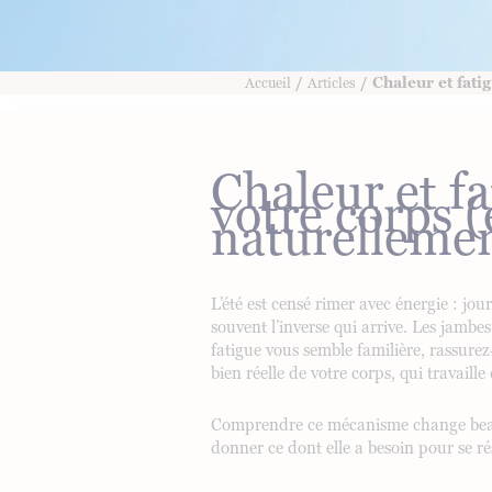
/
/ Chaleur et fati
Accueil
Articles
Chaleur et fa
votre corps 
naturellemen
L’été est censé rimer avec énergie : jou
souvent l’inverse qui arrive. Les jambe
fatigue vous semble familière, rassurez
bien réelle de votre corps, qui travail
Comprendre ce mécanisme change beaucou
donner ce dont elle a besoin pour se r