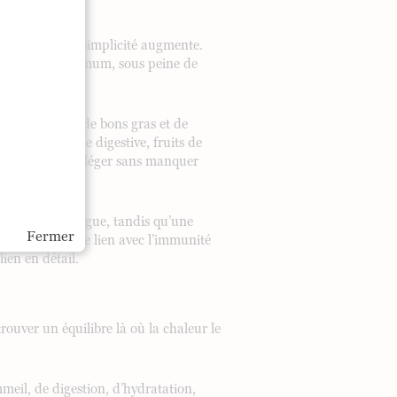
fraîcheur et de simplicité augmente.
ls au strict minimum, sous peine de
 de protéines, de bons gras et de
n la tolérance digestive, fruits de
ettent de rester léger sans manquer
accentue la fatigue, tandis qu’une
Fermer
t aussi là que le lien avec l’immunité
lien en détail.
etrouver un équilibre là où la chaleur le
mmeil, de digestion, d’hydratation,