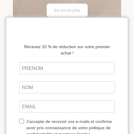
En savoir plus
FÉMININ SACRÉ
Maëva Morin
240 €
190 €
Maintenant au prix de 190 € au lieu de 240 € Pour
célébrer votre féminin sacré, Les pieds sur…
En savoir plus