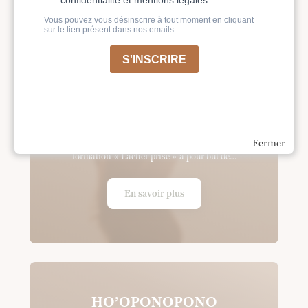
LÂCHER-PRISE
Thi Bich Doan
89 €
Fermer
21 pas vers la liberté intérieure avec Thi Bich Doan La
formation « Lâcher prise » a pour but de…
En savoir plus
HO’OPONOPONO