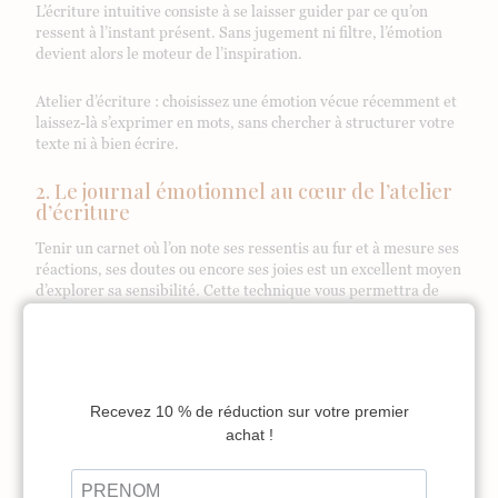
L’écriture intuitive consiste à se laisser guider par ce qu’on
ressent à l’instant présent. Sans jugement ni filtre, l’émotion
devient alors le moteur de l’inspiration.
Atelier d’écriture : choisissez une émotion vécue récemment et
laissez-là s’exprimer en mots, sans chercher à structurer votre
texte ni à bien écrire.
2. Le journal émotionnel au cœur de l’atelier
d’écriture
Tenir un carnet où l’on note ses ressentis au fur et à mesure ses
réactions, ses doutes ou encore ses joies est un excellent moyen
d’explorer sa sensibilité. Cette technique vous permettra de
vous découvrir dans votre sensibilité.
De plus, ce carnet peut aussi devenir une banque d’idées pour
des personnages, des scènes ou des textes personnels. Vous
pourrez ainsi puiser dans vos émotions pour développer une
histoire qui vous ressemble, ou pas !
3. S’appuyer sur ses cinq sens