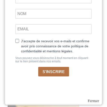
La sensibilité passe aussi par le corps : odeurs, textures, sons,
sensations.
Atelier d’écriture : décrivez une scène en vous ancrant dans des
perceptions sensorielles. Rajouter ces éléments – que certains
pourraient considérer comme étant des détails – dans votre
écrit, renforcera l’immersion et l’authenticité.
Découvrez davantage d’ateliers d’écriture dans les magazines
La machine à écrire
sur
monmag.fr
Écrire avec sa sensibilité, c’est donc choisir de ne pas tricher,
c’est ouvrir un espace d’authenticité pour soi et pour le lecteur.
Alors la prochaine fois qu’une émotion vous traverse, ne la
rejetez pas. Prenez plutôt un stylo et laissez-la vous parler. Car
votre sensibilité est un don et elle a des histoires à raconter.
Pour aller plus loin, (re) découvrez nos formations
Cheminer
vers votre premier roman
par Frédérique Deghelt et
Mieux vivre avec ma sensibilité
par Saverio Tomasella .
Fermer