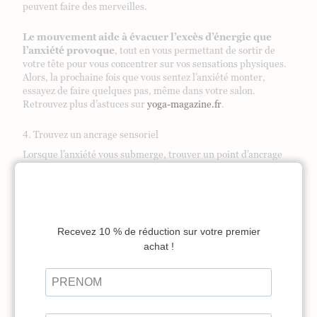
peuvent faire des merveilles.
Le mouvement aide à évacuer l’excès d’énergie que
l’anxiété provoque
, tout en vous permettant de sortir de
votre tête pour vous concentrer sur vos sensations physiques.
Alors, la prochaine fois que vous sentez l’anxiété monter,
essayez de faire quelques pas, même dans votre salon.
Retrouvez plus d’astuces sur
yoga-magazine.fr
.
4. Trouvez un ancrage sensoriel
Lorsque l’anxiété vous submerge, trouver un point d’ancrage
dans la réalité peut vous ramener à l’instant présent. Une
technique simple consiste à utiliser vos cinq sens pour vous
ancrer dans le “ici et maintenant”.
Voici un exercice d’ancrage sensoriel rapide :
Regardez
autour de vous et identifiez cinq choses que
vous pouvez voir.
Trouvez quatre choses
que vous pouvez toucher.
Écoutez trois sons
différents.
Sentez
deux odeurs.