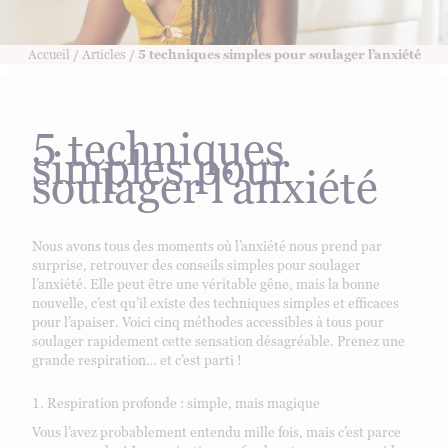
Accueil
/
Articles
/ 5 techniques simples pour soulager l’anxiété
5 techniques
simples pour
soulager l’anxiété
Nous avons tous des moments où l’anxiété nous prend par
surprise, retrouver des conseils simples pour soulager
l’anxiété. Elle peut être une véritable gêne, mais la bonne
nouvelle, c’est qu’il existe des techniques simples et efficaces
pour l’apaiser. Voici cinq méthodes accessibles à tous pour
soulager rapidement cette sensation désagréable. Prenez une
grande respiration… et c’est parti !
1. Respiration profonde : simple, mais magique
Vous l’avez probablement entendu mille fois, mais c’est parce