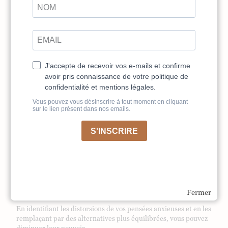
Goûtez
quelque chose (même si c’est juste un verre
d’eau).
En utilisant cette technique, vous engagez votre esprit dans
une activité concrète et cela vous aide à diminuer l’intensité
des pensées anxieuses.
5. Réfléchissez à vos pensées avec bienveillance
L’une des raisons pour lesquelles l’anxiété persiste est que
nous avons tendance à être très durs avec nous-mêmes.
Lorsque vous vous sentez stressé, essayez de prendre du recul
par rapport à vos pensées et de les examiner avec
bienveillance. Posez-vous ces questions :
Est-ce que mes pensées sont réalistes, ou est-ce que je
dramatise ?
Quelles preuves ai-je que ces pensées sont vraies ?
Comment parlerais-je à un ami qui ressentirait la même
chose ?
Fermer
En identifiant les distorsions de vos pensées anxieuses et en les
remplaçant par des alternatives plus équilibrées, vous pouvez